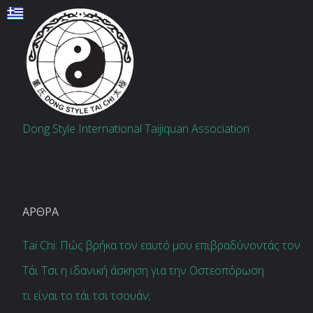
Dong Style International Taijiquan Association
ΆΡΘΡΑ
Tai Chi: Πώς βρήκα τον εαυτό μου επιβραδύνοντάς τον
Τάι Τσι η ιδανική άσκηση για την Οστεοπόρωση
τι είναι το τάι τσι τσουάν;