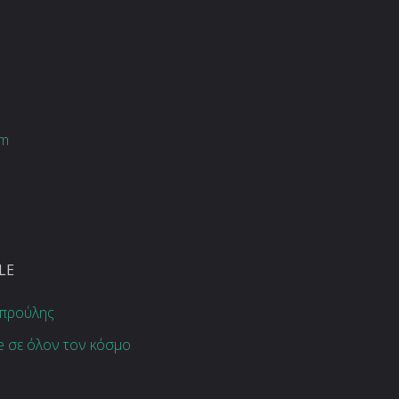
om
LE
μπρούλης
le σε όλον τον κόσμο