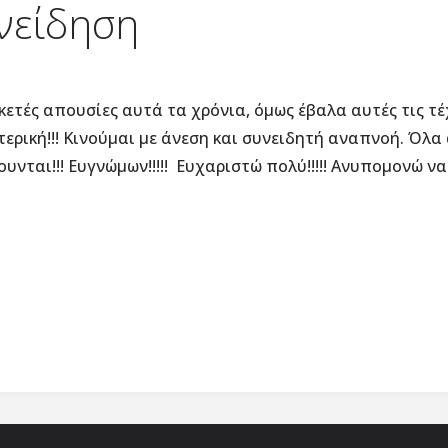
υνείδηση
κετές απουσίες αυτά τα χρόνια, όμως έβαλα αυτές τις τ
τερική!!! Κινούμαι με άνεση και συνειδητή αναπνοή. Όλ
υνται!!! Ευγνώμων!!!!! Ευχαριστώ πολύ!!!!! Ανυπομονώ να