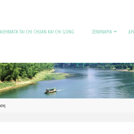
Tai Chi: Πώς βρή
ΑΘΉΜΑΤΑ TAI CHI CHUAN ΚΑΙ CHI GONG
ΣΕΜΙΝΆΡΙΑ
ΔΡ
επιβραδύνοντάς 
ηση