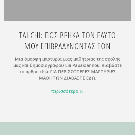
TAI CHI: ΠΏΣ ΒΡΉΚΑ ΤΟΝ ΕΑΥΤΌ
ΜΟΥ ΕΠΙΒΡΑΔΎΝΟΝΤΆΣ ΤΟΝ
Μια όμορφη μαρτυρία μιας μαθήτριας της σχολής
μας και δημοσιογράφου Lia Papaioannou. Διαβάστε
το αρθρο εδώ: ΓΙΑ ΠΕΡΙΣΣΟΤΕΡΕΣ ΜΑΡΤΥΡΙΕΣ
ΜΑΘΗΤΩΝ ΔΙΑΒΑΣΤΕ ΕΔΩ.
"Tai
περισσότερα
Chi:
Πώς
βρήκα
τον
εαυτό