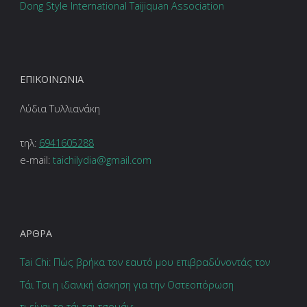
Dong Style International Taijiquan Association
ΕΠΙΚΟΙΝΩΝΊΑ
Λύδια Τυλλιανάκη
τηλ:
6941605288
e-mail:
taichilydia@gmail.com
ΆΡΘΡΑ
Tai Chi: Πώς βρήκα τον εαυτό μου επιβραδύνοντάς τον
Τάι Τσι η ιδανική άσκηση για την Οστεοπόρωση
τι είναι το τάι τσι τσουάν;