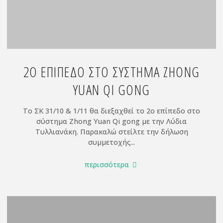
2Ο ΕΠΊΠΕΔΟ ΣΤΟ ΣΎΣΤΗΜΑ ZHONG
YUAN QI GONG
Το ΣΚ 31/10 & 1/11 θα διεξαχθεί το 2ο επίπεδο στο
σύστημα Zhong Yuan Qi gong με την Λύδια
Τυλλιανάκη. Παρακαλώ στείλτε την δήλωση
συμμετοχής...
"2ο
περισσότερα
επίπεδο
στο
σύστημα
Zhong