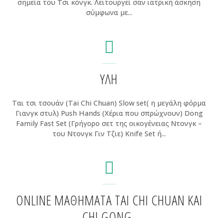
σημεία του Τσι κόνγκ. Λειτουργεί σαν ιατρική άσκηση
σύμφωνα με...
ΎΛΗ
Ται τσι τσουάν (Tai Chi Chuan) Slow set( η μεγάλη φόρμα
Γιανγκ στυλ) Push Hands (Χέρια που σπρώχνουν) Dong
Family Fast Set (Γρήγορο σετ της οικογένειας Ντονγκ –
του Ντονγκ Γιν Τζιε) Knife Set ή...
ONLINE ΜΑΘΉΜΑΤΑ TAI CHI CHUAN ΚΑΙ
CHI GONG