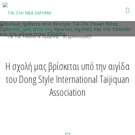
Skip
μια απο τις πρώτες σχολές ται τσι τσουάν και τσι κόνγκ
to
στην Ελλάδα.
content
TAI CHI NEA SMYRNI
Ται Τσι Τσουάν Ν. Σμύρνης - 32 χρόνια μαζί!
H σχολή μας βρίσκεται υπό την αιγίδα
του Dong Style International Taijiquan
Association