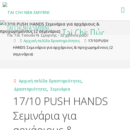
Skip
to
content
TAI CHI NEA SMYRNI
Tai Chi: Πώς
Ται Τσι Τσουάν Ν. Σμύρνης - 32 χρόνια μαζί!
Home
Aρχική σελίδα δραστηριότητες
17/10 PUSH
HANDS Σεμινάρια για αρχάριους & προχωρημένους (2
βρήκα τον εαυτό
σεμινάρια)
μου
Aρχική σελίδα δραστηριότητες
,
επιβραδύνοντάς
Δραστηριότητες
,
Σεμινάρια
17/10 PUSH HANDS
τον
Σεμινάρια για