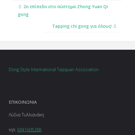
2ο επίπεδο στο σύστημα Zhong Yuan Qi
gong
Tapping chi gong για όλους!
Dong Style International Taijiquan Association
ΕΠΙΚΟΙΝΩΝΊΑ
Λύδια Τυλλιανάκη
τηλ:
6941605288